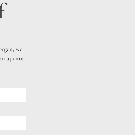
f
zorgen, we
en update