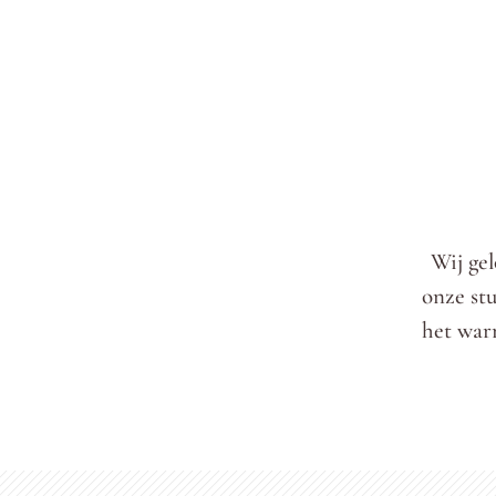
Wij gel
onze st
het warm