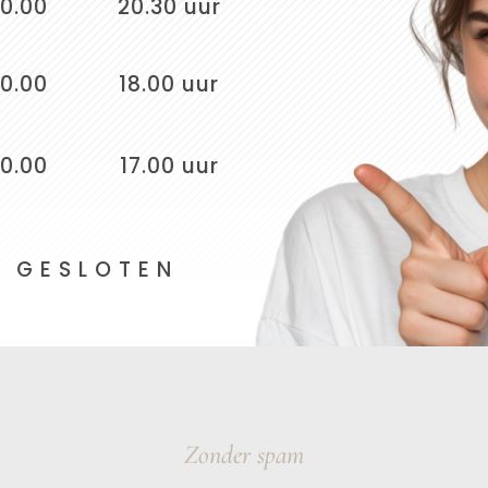
10.00
20.30 uur
10.00
18.00 uur
10.00
17.00 uur
G E S L O T E N
Zonder spam