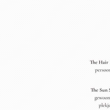
The Hair
persoon
The Sun 
gewoon 
plekj