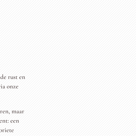
de rust en
via onze
eren, maar
ent: een
oriete